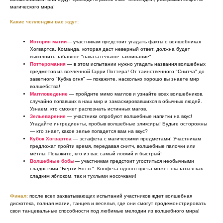
магического мира!
Какие челленджи вас ждут:
История магии
— участникам предстоит угадать факты о волшебниках
Хогвартса. Команда, которая даст неверный ответ, должна будет
выполнить забавное "наказательное заклинание".
Поттеромания
— в этом испытании нужно угадать названия волшебных
предметов из вселенной Гарри Поттера! От таинственного "Снитча" до
заветного "Кубка огня" — покажите, насколько хорошо вы знаете мир
волшебства!
Маггловедение
— пройдите мимо маглов и узнайте всех волшебников,
случайно попавших в наш мир и замаскировавшихся в обычных людей.
Узнаем, кто сможет распознать истинных магов.
Зельеварение
— участники опробуют волшебные напитки на вкус!
Угадайте ингредиенты, пробыв волшебные эликсиры! Будьте осторожны
— кто знает, какое зелье попадется вам на вкус?
Кубок Хогвартса
— эстафета с магическими предметами! Участникам
предложат пройти время, передавая снитч, волшебные палочки или
мётлы. Покажите, кто из вас самый ловкий и быстрый!
Волшебные бобы
— участникам предстоит угоститься необычными
сладостями "Берти Боттс". Конфета одного цвета может оказаться как
сладким яблоком, так и тухлыми носочками!
Финал:
после всех захватывающих испытаний участников ждет волшебная
дискотека, полная магии, танцев и веселья, где они смогут продемонстрировать
свои танцевальные способности под любимые мелодии из волшебного мира!