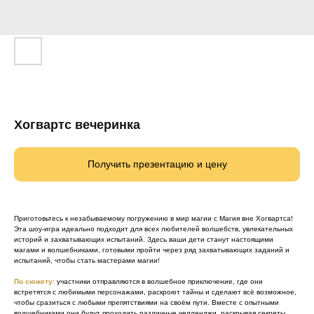
Хогвартс вечеринка
Получить презентацию и цену
Приготовьтесь к незабываемому погружению в мир магии с Магия вне Хогвартса!
Эта шоу-игра идеально подходит для всех любителей волшебств, увлекательных
историй и захватывающих испытаний. Здесь ваши дети станут настоящими
магами и волшебниками, готовыми пройти через ряд захватывающих заданий и
испытаний, чтобы стать мастерами магии!
По сюжету:
участники отправляются в волшебное приключение, где они
встретятся с любимыми персонажами, раскроют тайны и сделают всё возможное,
чтобы сразиться с любыми препятствиями на своём пути. Вместе с опытными
волшебниками они будут проходить различные челленджи, раскрывая секреты