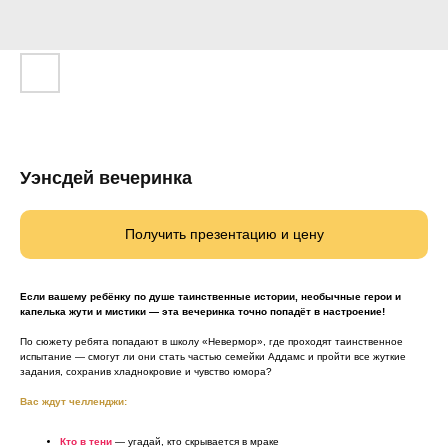
Уэнсдей вечеринка
Получить презентацию и цену
Если вашему ребёнку по душе таинственные истории, необычные герои и
капелька жути и мистики — эта вечеринка точно попадёт в настроение!
По сюжету ребята попадают в школу «Невермор», где проходят таинственное
испытание — смогут ли они стать частью семейки Аддамс и пройти все жуткие
задания, сохранив хладнокровие и чувство юмора?
Вас ждут челленджи:
Кто в тени
— угадай, кто скрывается в мраке