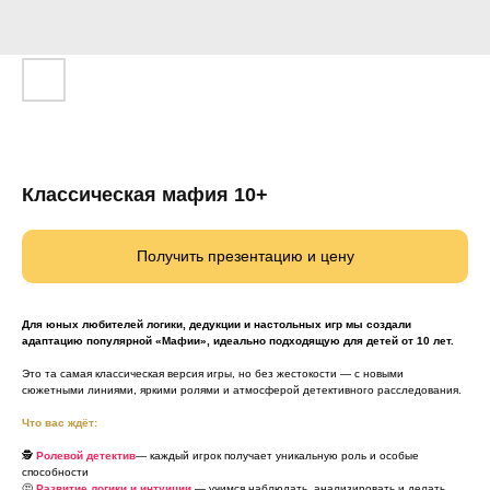
Классическая мафия 10+
Получить презентацию и цену
Для юных любителей логики, дедукции и настольных игр мы создали
адаптацию популярной «Мафии», идеально подходящую для детей от 10 лет.
Это та самая классическая версия игры, но без жестокости — с новыми
сюжетными линиями, яркими ролями и атмосферой детективного расследования.
Что вас ждёт:
🕵️
Ролевой детектив
— каждый игрок получает уникальную роль и особые
способности
🤔
Развитие логики и интуиции
— учимся наблюдать, анализировать и делать