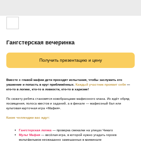
Гангстерская вечеринка
Получить презентацию и цену
Вместе с главой мафии дети проходят испытания, чтобы заслужить его
уважение и попасть в круг приближённых.
Каждый участник проявит себя
—
кто-то в логике, кто-то в ловкости, кто-то в харизме!
По сюжету ребята становятся новобранцами мафиозного клана. Их ждёт обряд
посвящения, полоса квестов и заданий, а в финале — мафиозный бал или
культовая карточная игра «Мафия».
Какие челленджи вас ждут:
Гангстерская логика
— проверка смекалки на улицах Чикаго
Мульт Мафия
— весёлая игра, в которой нужно угадать героев
мультфильмов неожиданно замешанных в криминале